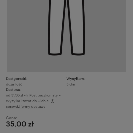
Dostępność:
Wysyłka w:
duża ilość
3 dni
Dostawa:
od 31,50 zł
- InPost paczkomaty -
Wysyłka i zwrot do Ciebie
sprawdź formy dostawy
Cena nie zawiera ewentualnych kosztów płatności
Cena:
35,00 zł