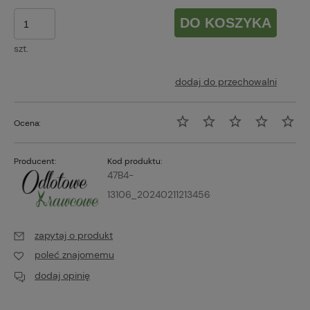
DO KOSZYKA
szt.
dodaj do przechowalni
Ocena:
Producent:
Kod produktu:
47B4-
13106_20240211213456
zapytaj o produkt
poleć znajomemu
dodaj opinię