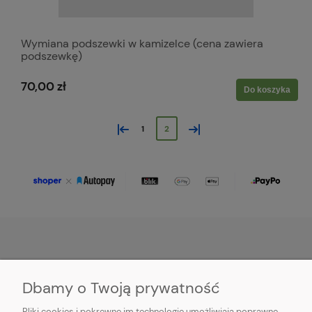
Wymiana podszewki w kamizelce (cena zawiera
podszewkę)
70,00 zł
Do koszyka
«
»
1
2
O NAS
Dbamy o Twoją prywatność
OBSŁUGA KLIENTA
Pliki cookies i pokrewne im technologie umożliwiają poprawne