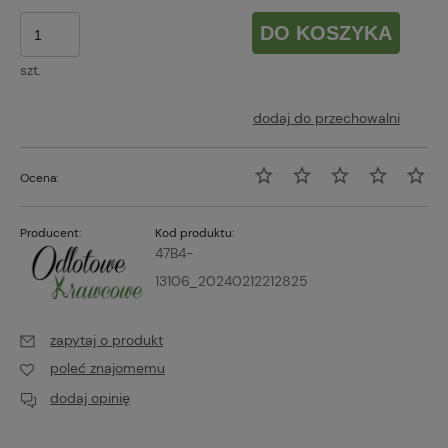
DO KOSZYKA
szt.
dodaj do przechowalni
Ocena:
Producent:
Kod produktu:
47B4-
13106_20240212212825
zapytaj o produkt
poleć znajomemu
dodaj opinię