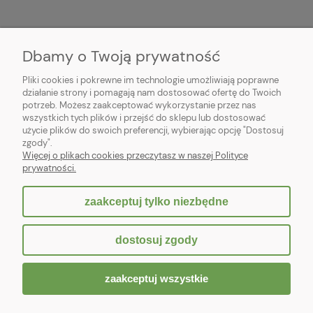
O NAS
Dbamy o Twoją prywatność
OBSŁUGA KLIENTA
Pliki cookies i pokrewne im technologie umożliwiają poprawne
działanie strony i pomagają nam dostosować ofertę do Twoich
potrzeb. Możesz zaakceptować wykorzystanie przez nas
POMOC
wszystkich tych plików i przejść do sklepu lub dostosować
użycie plików do swoich preferencji, wybierając opcję "Dostosuj
MOJE KONTO
zgody".
Więcej o plikach cookies przeczytasz w naszej Polityce
prywatności.
zaakceptuj tylko niezbędne
pokaż pełną wersję strony
dostosuj zgody
Sklep internetowy Shoper.pl
zaakceptuj wszystkie