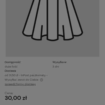
Dostępność:
Wysyłka w:
duża ilość
3 dni
Dostawa:
od 31,50 zł
- InPost paczkomaty -
Wysyłka i zwrot do Ciebie
sprawdź formy dostawy
Cena nie zawiera ewentualnych kosztów płatności
Cena:
30,00 zł